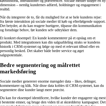
købshistorik, interaktioner og præferencer. Sociale medier tilføjer en ny
dimension – nemlig kundernes adfærd, holdninger og engagement i
realtid.
Når du integrerer de to, får du mulighed for at se hele kundens rejse:
fra første interaktion på sociale medier til køb og efterfølgende support.
Det betyder, at du kan reagere hurtigere, tilpasse din kommunikation
og forudsige behov, før kunden selv udtrykker dem.
Et konkret eksempel: En kunde kommenterer på et opslag om et
produkt. Med integrationen kan din salgsafdeling straks se kundens
historik i CRM-systemet og følge op med et relevant tilbud eller en
personlig besked. Det skaber både bedre service og øget
salgspotentiale.
Bedre segmentering og målrettet
markedsføring
Sociale medier genererer enorme mængder data – likes, delinger,
kommentarer og klik. Når disse data kobles til CRM-systemet, kan du
segmentere dine kunder langt mere præcist.
Du kan for eksempel identificere, hvilke kunder der engagerer sig mest
i bestemte emner, og bruge den viden til at skræddersy kampagner. Det