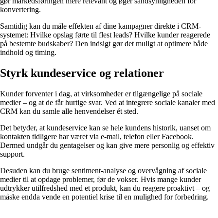
gør markedsføringen mere relevant og øger sandsynligheden for
konvertering.
Samtidig kan du måle effekten af dine kampagner direkte i CRM-
systemet: Hvilke opslag førte til flest leads? Hvilke kunder reagerede
på bestemte budskaber? Den indsigt gør det muligt at optimere både
indhold og timing.
Styrk kundeservice og relationer
Kunder forventer i dag, at virksomheder er tilgængelige på sociale
medier – og at de får hurtige svar. Ved at integrere sociale kanaler med
CRM kan du samle alle henvendelser ét sted.
Det betyder, at kundeservice kan se hele kundens historik, uanset om
kontakten tidligere har været via e-mail, telefon eller Facebook.
Dermed undgår du gentagelser og kan give mere personlig og effektiv
support.
Desuden kan du bruge sentiment-analyse og overvågning af sociale
medier til at opdage problemer, før de vokser. Hvis mange kunder
udtrykker utilfredshed med et produkt, kan du reagere proaktivt – og
måske endda vende en potentiel krise til en mulighed for forbedring.