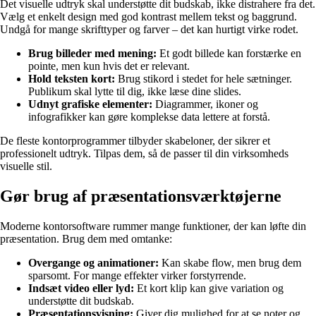
Det visuelle udtryk skal understøtte dit budskab, ikke distrahere fra det.
Vælg et enkelt design med god kontrast mellem tekst og baggrund.
Undgå for mange skrifttyper og farver – det kan hurtigt virke rodet.
Brug billeder med mening:
Et godt billede kan forstærke en
pointe, men kun hvis det er relevant.
Hold teksten kort:
Brug stikord i stedet for hele sætninger.
Publikum skal lytte til dig, ikke læse dine slides.
Udnyt grafiske elementer:
Diagrammer, ikoner og
infografikker kan gøre komplekse data lettere at forstå.
De fleste kontorprogrammer tilbyder skabeloner, der sikrer et
professionelt udtryk. Tilpas dem, så de passer til din virksomheds
visuelle stil.
Gør brug af præsentationsværktøjerne
Moderne kontorsoftware rummer mange funktioner, der kan løfte din
præsentation. Brug dem med omtanke:
Overgange og animationer:
Kan skabe flow, men brug dem
sparsomt. For mange effekter virker forstyrrende.
Indsæt video eller lyd:
Et kort klip kan give variation og
understøtte dit budskab.
Præsentationsvisning:
Giver dig mulighed for at se noter og