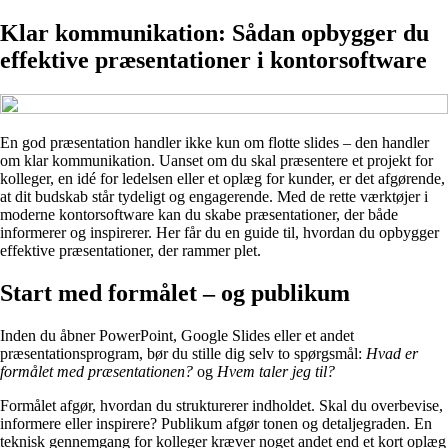
Klar kommunikation: Sådan opbygger du
effektive præsentationer i kontorsoftware
En god præsentation handler ikke kun om flotte slides – den handler
om klar kommunikation. Uanset om du skal præsentere et projekt for
kolleger, en idé for ledelsen eller et oplæg for kunder, er det afgørende,
at dit budskab står tydeligt og engagerende. Med de rette værktøjer i
moderne kontorsoftware kan du skabe præsentationer, der både
informerer og inspirerer. Her får du en guide til, hvordan du opbygger
effektive præsentationer, der rammer plet.
Start med formålet – og publikum
Inden du åbner PowerPoint, Google Slides eller et andet
præsentationsprogram, bør du stille dig selv to spørgsmål:
Hvad er
formålet med præsentationen?
og
Hvem taler jeg til?
Formålet afgør, hvordan du strukturerer indholdet. Skal du overbevise,
informere eller inspirere? Publikum afgør tonen og detaljegraden. En
teknisk gennemgang for kolleger kræver noget andet end et kort oplæg