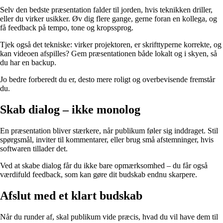
Selv den bedste præsentation falder til jorden, hvis teknikken driller,
eller du virker usikker. Øv dig flere gange, gerne foran en kollega, og
få feedback på tempo, tone og kropssprog.
Tjek også det tekniske: virker projektoren, er skrifttyperne korrekte, og
kan videoen afspilles? Gem præsentationen både lokalt og i skyen, så
du har en backup.
Jo bedre forberedt du er, desto mere roligt og overbevisende fremstår
du.
Skab dialog – ikke monolog
En præsentation bliver stærkere, når publikum føler sig inddraget. Stil
spørgsmål, inviter til kommentarer, eller brug små afstemninger, hvis
softwaren tillader det.
Ved at skabe dialog får du ikke bare opmærksomhed – du får også
værdifuld feedback, som kan gøre dit budskab endnu skarpere.
Afslut med et klart budskab
Når du runder af, skal publikum vide præcis, hvad du vil have dem til