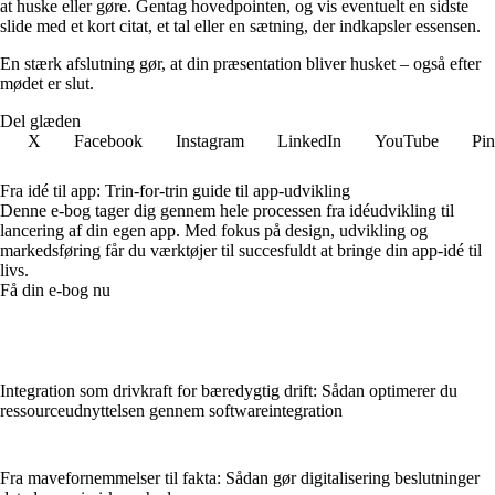
at huske eller gøre. Gentag hovedpointen, og vis eventuelt en sidste
slide med et kort citat, et tal eller en sætning, der indkapsler essensen.
En stærk afslutning gør, at din præsentation bliver husket – også efter
mødet er slut.
Del glæden
X
Facebook
Instagram
LinkedIn
YouTube
Pin
Fra idé til app: Trin-for-trin guide til app-udvikling
Denne e-bog tager dig gennem hele processen fra idéudvikling til
lancering af din egen app. Med fokus på design, udvikling og
markedsføring får du værktøjer til succesfuldt at bringe din app-idé til
livs.
Få din e-bog nu
Integration som drivkraft for bæredygtig drift: Sådan optimerer du
ressourceudnyttelsen gennem softwareintegration
Fra mavefornemmelser til fakta: Sådan gør digitalisering beslutninger